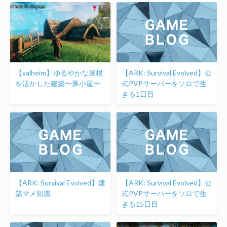
【valheim】ゆるやかな屋根
【ARK: Survival Evolved】公
を活かした建築〜豚小屋〜
式PVPサーバーをソロで生
きる1日目
【ARK: Survival Evolved】建
【ARK: Survival Evolved】公
築マメ知識
式PVPサーバーをソロで生
きる15日目