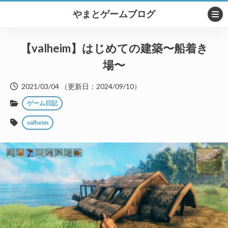
やまとゲームブログ
【valheim】はじめての建築〜船着き
場〜
2021/03/04
（更新日：
2024/09/10
）
ゲーム日記
valheim