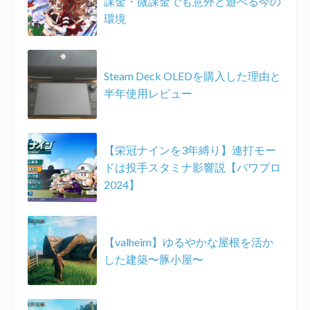
課金・微課金でも意外と遊べる今の
環境
Steam Deck OLEDを購入した理由と
半年使用レビュー
【栄冠ナインを3年縛り】連打モー
ドは投手スタミナ影響説【パワプロ
2024】
【valheim】ゆるやかな屋根を活か
した建築〜豚小屋〜