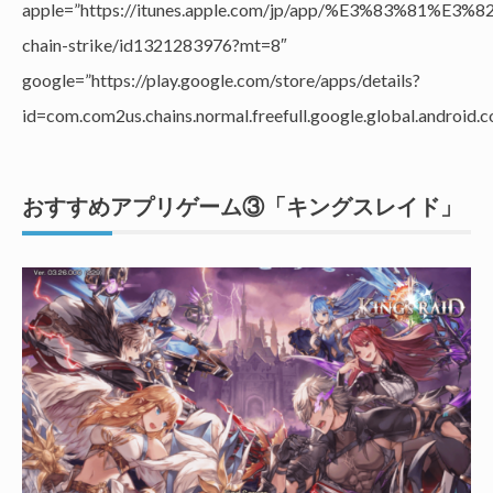
apple=”https://itunes.apple.com/jp/app/%E3%83
chain-strike/id1321283976?mt=8″
google=”https://play.google.com/store/apps/details?
id=com.com2us.chains.normal.freefull.google.global.android.
おすすめアプリゲーム③「キングスレイド」