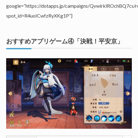
google=”https://dotapps.jp/campaigns/QvwirklROchBQ7cs/re
spot_id=R4uoICwfzRyXKg1P”]
おすすめアプリゲーム④「決戦！平安京」