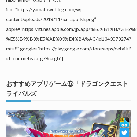
icn=”https://yamatoweblog.com/wp-
content/uploads/2018/11/icn-app-kh.png”
apple=”https://itunes.apple.com/jp/app/%E6%B1%BA%E6%
%E5%B9%B3%E5%AE%89%E4%BA%AC/id1343073274?
mt=8″ google=”https://play.google.com/store/apps/details?
id=com.netease.g78na.gb”]
おすすめアプリゲーム⑤「ドラゴンクエスト
ライバルズ」