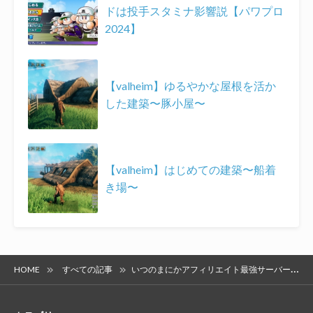
ドは投手スタミナ影響説【パワプロ
2024】
【valheim】ゆるやかな屋根を活か
した建築〜豚小屋〜
【valheim】はじめての建築〜船着
き場〜
HOME
すべての記事
いつのまにかアフィリエイト最強サーバーmixhostというものが登場していた