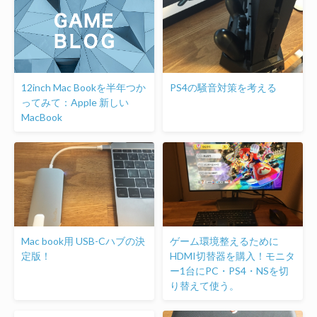
12inch Mac Bookを半年つか
PS4の騒音対策を考える
ってみて：Apple 新しい
MacBook
Mac book用 USB-Cハブの決
ゲーム環境整えるために
定版！
HDMI切替器を購入！モニタ
ー1台にPC・PS4・NSを切
り替えて使う。