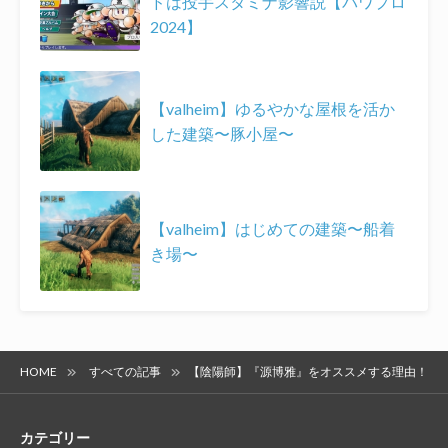
ドは投手スタミナ影響説【パワプロ
2024】
【valheim】ゆるやかな屋根を活か
した建築〜豚小屋〜
【valheim】はじめての建築〜船着
き場〜
HOME
すべての記事
【陰陽師】『源博雅』をオススメする理由！
カテゴリー