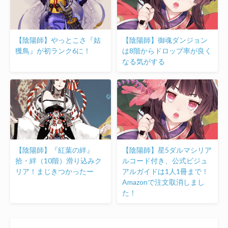
【陰陽師】やっとこさ『姑
【陰陽師】御魂ダンジョン
獲鳥』が初ランク6に！
は8階からドロップ率が良く
なる気がする
【陰陽師】『紅葉の絆』
【陰陽師】星5ダルマシリア
拾・絆（10階）滑り込みク
ルコード付き、公式ビジュ
リア！まじきつかったー
アルガイドは1人1冊まで！
Amazonで注文取消しまし
た！