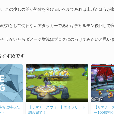
で、この少しの差が勝敗を分けるレベルであれば上げたほうが
の戦力として使わないアタッカーであればデビルモン後回しで
キャラがいたらダメージ増減はブログにのっけてみたいと思い
おすすめです
待ちに待った
【サマナーズウォー】闇イフリート
【サマナー
・・
調合完了！
ー100階初