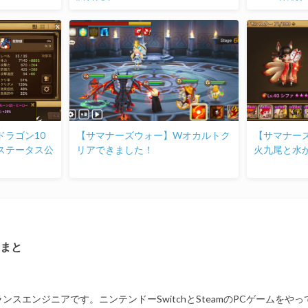
ラゴン10
【サマナーズウォー】Wオカルトク
【サマナー
ステータス公
リアできました！
火九尾と水
まと
ンスエンジニアです。ニンテンドーSwitchとSteamのPCゲームをや